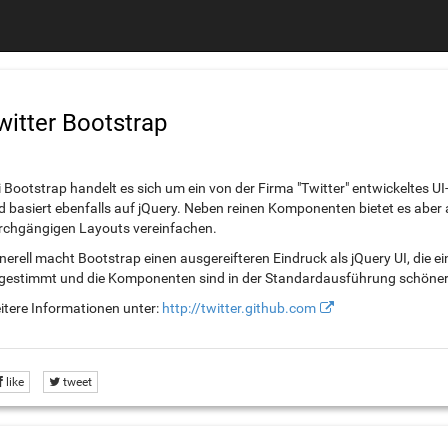
witter Bootstrap
 Bootstrap handelt es sich um ein von der Firma "Twitter" entwickeltes UI
d basiert ebenfalls auf jQuery. Neben reinen Komponenten bietet es aber 
rchgängigen Layouts vereinfachen.
nerell macht Bootstrap einen ausgereifteren Eindruck als jQuery UI, die e
gestimmt und die Komponenten sind in der Standardausführung schöner a
itere Informationen unter:
http://twitter.github.com
like
tweet