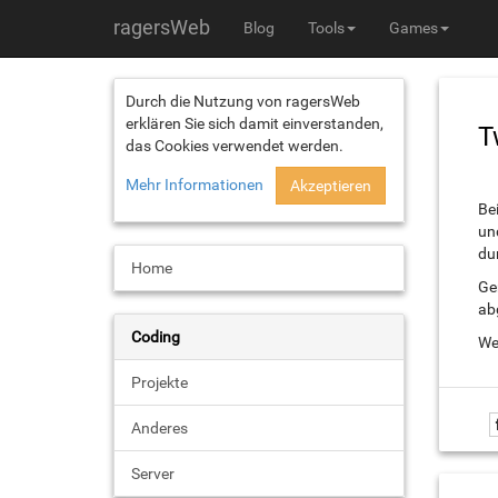
ragersWeb
Blog
Tools
Games
Durch die Nutzung von ragersWeb
erklären Sie sich damit einverstanden,
T
das Cookies verwendet werden.
Mehr Informationen
Akzeptieren
Bei
un
du
Home
Ge
ab
Coding
We
Projekte
Anderes
Server