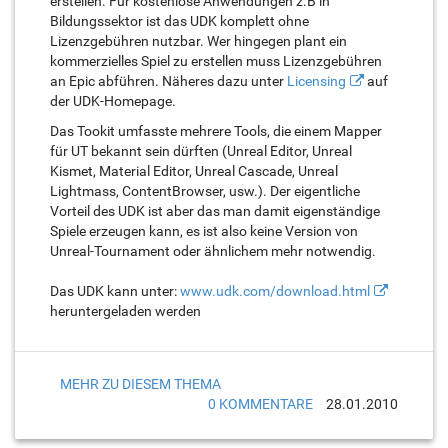
erstellen. Für kostenlose Anwendungen z.B in
Bildungssektor ist das UDK komplett ohne
Lizenzgebühren nutzbar. Wer hingegen plant ein
kommerzielles Spiel zu erstellen muss Lizenzgebühren
an Epic abführen. Näheres dazu unter
Licensing
auf
der UDK-Homepage.
Das Tookit umfasste mehrere Tools, die einem Mapper
für UT bekannt sein dürften (Unreal Editor, Unreal
Kismet, Material Editor, Unreal Cascade, Unreal
Lightmass, ContentBrowser, usw.). Der eigentliche
Vorteil des UDK ist aber das man damit eigenständige
Spiele erzeugen kann, es ist also keine Version von
Unreal-Tournament oder ähnlichem mehr notwendig.
Das UDK kann unter:
www.udk.com/download.html
heruntergeladen werden
MEHR ZU DIESEM THEMA
0 KOMMENTARE
28.01.2010