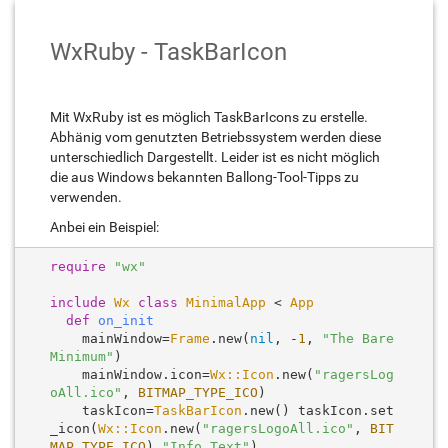
WxRuby - TaskBarIcon
Mit WxRuby ist es möglich TaskBarIcons zu erstelle.
Abhänig vom genutzten Betriebssystem werden diese
unterschiedlich Dargestellt. Leider ist es nicht möglich
die aus Windows bekannten Ballong-Tool-Tipps zu
verwenden.
Anbei ein Beispiel:
require
"wx"
include
Wx
class
MinimalApp
 < 
App
def
on_init
    mainWindow=
Frame
.new(
nil
, -
1
, 
"The Bare 
Minimum"
)

    mainWindow.icon=
Wx::Icon
.new(
"ragersLog
oAll.ico"
, 
BITMAP_TYPE_ICO
)

    taskIcon=
TaskBarIcon
.new() taskIcon.set
_icon(
Wx::Icon
.new(
"ragersLogoAll.ico"
, 
BIT
MAP_TYPE_ICO
),
"Info Text"
) 
