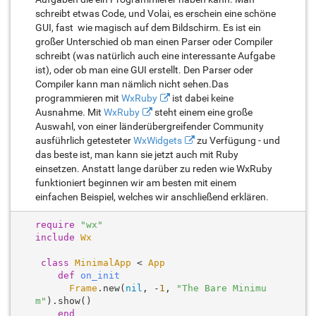
schreibt etwas Code, und Volai, es erschein eine schöne
GUI, fast wie magisch auf dem Bildschirm. Es ist ein
großer Unterschied ob man einen Parser oder Compiler
schreibt (was natürlich auch eine interessante Aufgabe
ist), oder ob man eine GUI erstellt. Den Parser oder
Compiler kann man nämlich nicht sehen.Das
programmieren mit
WxRuby
ist dabei keine
Ausnahme. Mit
WxRuby
steht einem eine große
Auswahl, von einer länderübergreifender Community
ausführlich getesteter
WxWidgets
zu Verfügung - und
das beste ist, man kann sie jetzt auch mit Ruby
einsetzen. Anstatt lange darüber zu reden wie WxRuby
funktioniert beginnen wir am besten mit einem
einfachen Beispiel, welches wir anschließend erklären.
require
"wx"
include
Wx
class
MinimalApp
 < 
App
def
on_init
Frame
.new(
nil
, -
1
, 
"The Bare Minimu
m"
).show()

end