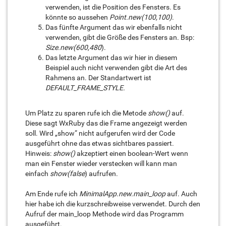
verwenden, ist die Position des Fensters. Es
könnte so aussehen
Point.new(100,100)
.
Das fünfte Argument das wir ebenfalls nicht
verwenden, gibt die Größe des Fensters an. Bsp:
Size.new(600,480
).
Das letzte Argument das wir hier in diesem
Beispiel auch nicht verwenden gibt die Art des
Rahmens an. Der Standartwert ist
DEFAULT_FRAME_STYLE.
Um Platz zu sparen rufe ich die Metode
show()
auf.
Diese sagt WxRuby das die Frame angezeigt werden
soll. Wird „show“ nicht aufgerufen wird der Code
ausgeführt ohne das etwas sichtbares passiert.
Hinweis:
show()
akzeptiert einen boolean-Wert wenn
man ein Fenster wieder verstecken will kann man
einfach
show(false
) aufrufen.
Am Ende rufe ich
MinimalApp.new.main_loop
auf. Auch
hier habe ich die kurzschreibweise verwendet. Durch den
Aufruf der main_loop Methode wird das Programm
ausgeführt.