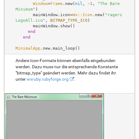
Window
=
Frame
.new(
nil
, -
1
, 
"The Bare 
Minimum"
) 

       mainWindow.icon=
Wx::Icon
.new(
"ragers
LogoAll.ico"
, 
BITMAP_TYPE_ICO
)

       mainWindow.show() 

end
end
MinimalApp
Andere Icon-Formate können ebenfalls eingebunden
werden. Dazu muss nur die entsprechende Konstante
"bitmap_type" geändert werden. Mehr dazu findet ihr
unter
wxruby.rubyforge.org
.