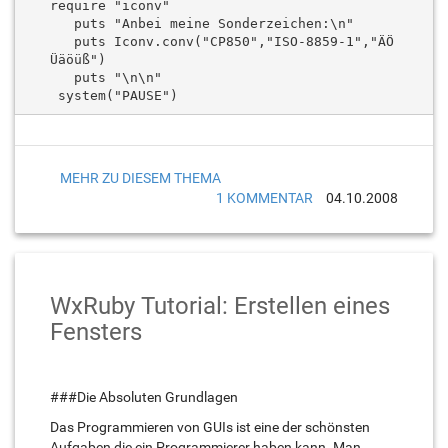
require "iconv"

   puts "Anbei meine Sonderzeichen:\n"  

   puts Iconv.conv("CP850","ISO-8859-1","ÄÖ
Üäöüß")  

   puts "\n\n"  

MEHR ZU DIESEM THEMA
1 KOMMENTAR
04.10.2008
WxRuby Tutorial: Erstellen eines
Fensters
###Die Absoluten Grundlagen
Das Programmieren von GUIs ist eine der schönsten
Aufgaben die ein Programmierer haben kann. Man