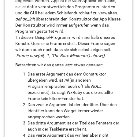
abgeleitet werden. App ist die Main-Application-Class,
sie ist dafür verantwortlich das Programm zu starten
und die GUI bei jedem Schleifendurchlauf zu verwalten.
def on_init
überschreibt den Konstruktor der App Klasse.
Der Konstruktor wird immer aufgerufen wenn das
Programm gestartet wird.
In diesem Beispiel-Programm wird innerhalb unseres
Konstruktors eine Frame erstellt. Dieser Frame sagen
wir dann auch noch dass sie sich selbst zeigen soll.
Frame.new(nil, -1, "The Bare Minimum").show()
Betrachten wir das ganze jetzt etwas genauer:
Das erste Argument das dem Construktor
übergeben wird, ist
nil
(in anderen
Programiersprachen auch oft als
NULL
bezeichnet). Es sagt WxRuby das die erstellte
Frame kein Eltern-Fenster hat.
Das zweite Argument ist der Identifier. Über den
Identifier kann das Widget immer wieder
angesprochen werden.
Das dritte Argument ist der Titel des Fensters der
auch in der Taskleiste erscheint.
Das vierte Argument das wir hier aber nicht