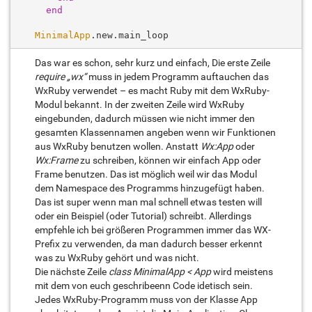
end
MinimalApp
Das war es schon, sehr kurz und einfach, Die erste Zeile
require „wx“
muss in jedem Programm auftauchen das
WxRuby verwendet – es macht Ruby mit dem WxRuby-
Modul bekannt. In der zweiten Zeile wird WxRuby
eingebunden, dadurch müssen wie nicht immer den
gesamten Klassennamen angeben wenn wir Funktionen
aus WxRuby benutzen wollen. Anstatt
Wx:App
oder
Wx:Frame
zu schreiben, können wir einfach App oder
Frame benutzen. Das ist möglich weil wir das Modul
dem Namespace des Programms hinzugefügt haben.
Das ist super wenn man mal schnell etwas testen will
oder ein Beispiel (oder Tutorial) schreibt. Allerdings
empfehle ich bei größeren Programmen immer das WX-
Prefix zu verwenden, da man dadurch besser erkennt
was zu WxRuby gehört und was nicht.
Die nächste Zeile
class MinimalApp < App
wird meistens
mit dem von euch geschribeenn Code idetisch sein.
Jedes WxRuby-Programm muss von der Klasse App